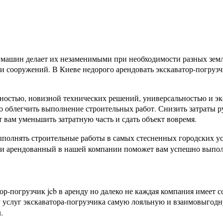
машин делает их незаменимыми при необходимости разных земл
 и сооружений. В Киеве недорого арендовать экскаватор-погруз
ностью, новизной технических решений, универсальностью и э
 облегчить выполнение строительных работ. Снизить затраты ру
 вам уменьшить затратную часть и сдать объект вовремя.
полнять строительные работы в самых стесненных городских ус
ми арендованный в нашей компании поможет вам успешно выпол
ор-погрузчик jcb в аренду но далеко не каждая компания имеет
у услуг экскаватора-погрузчика самую лояльную и взаимовыго
м
.