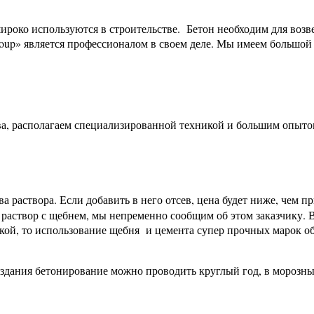
роко используются в строительстве. Бетон необходим для возве
roup» является профессионалом в своем деле. Мы имеем большой
тва, располагаем специализированной техникой и большим опы
ва раствора. Если добавить в него отсев, цена будет ниже, чем п
 раствор с щебнем, мы непременно сообщим об этом заказчику.
зкой, то использование щебня и цемента супер прочных марок об
и здания бетонирование можно проводить круглый год, в морозны